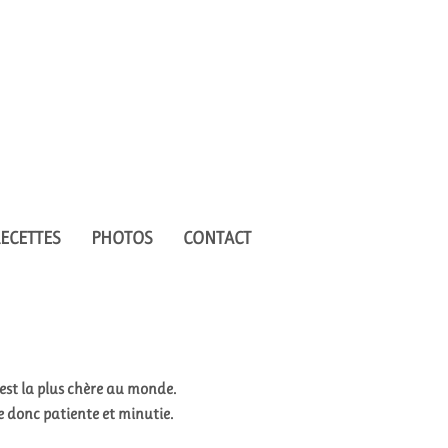
 89 43 91 81​
ECETTES
PHOTOS
CONTACT
c'est la plus chère au monde.
e donc patiente et minutie.