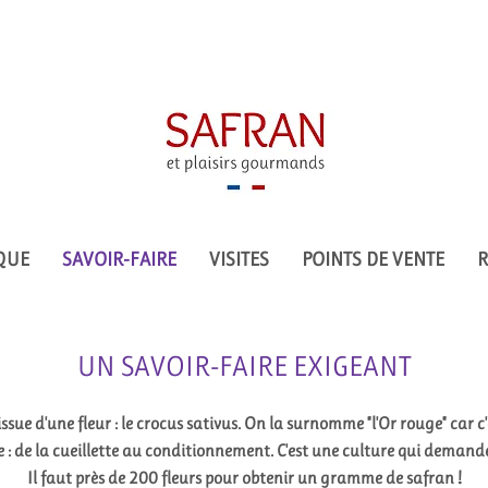
ar mail ou téléphone :
safranetplaisirsgourmands@gmail.com -
06
© Safran et plaisirs gourmands 2021
QUE
SAVOIR-FAIRE
VISITES
POINTS DE VENTE
R
UN SAVOIR-FAIRE EXIGEANT
 issue d'une fleur : le crocus sativus. On la surnomme "l'Or rouge" car 
: de la cueillette au conditionnement. C'est une culture qui demand
Il faut près de 200 fleurs pour obtenir un gramme de safran !