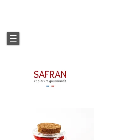
Commandes par mail ou téléphone
:
safranetplaisirsgourmands@gmail.com -
06 89 43
91 81​
© Safran et plaisirs gourmands 2021